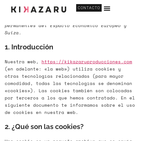
Esta política de cookies fue actualizada por
CONTACTO
última vez el 10 de abril de 2025 y se aplica
a los ciudadanos y residentes legales
permanentes del Espacio Económico Europeo y
Suiza.
1. Introducción
Nuestra web,
https://kikazaruproducciones.com
(en adelante: «la web») utiliza cookies y
otras tecnologías relacionadas (para mayor
comodidad, todas las tecnologías se denominan
«cookies»). Las cookies también son colocadas
por terceros a los que hemos contratado. En el
siguiente documento te informamos sobre el uso
de cookies en nuestra web.
2. ¿Qué son las cookies?